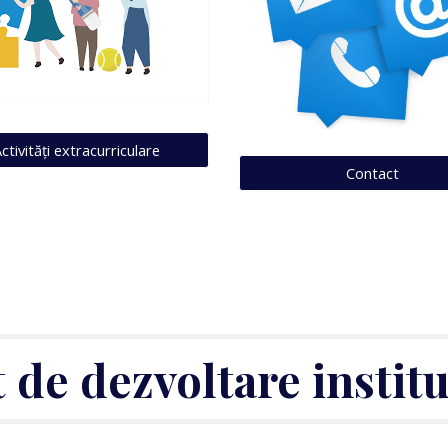
ctivități extracurriculare
Contact
 de dezvoltare instit