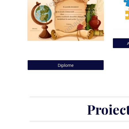
A
Diplome
Proiect