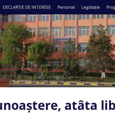
DECLARȚIE DE INTERESE
Personal
Legislație
Pro
ip to main content
Skip to navigat
noaștere, atâta li