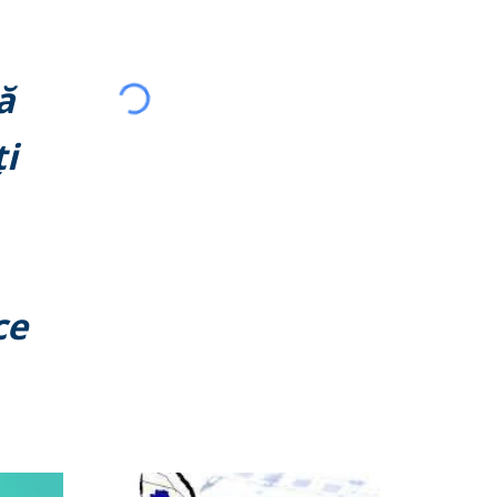
ă
i
ce