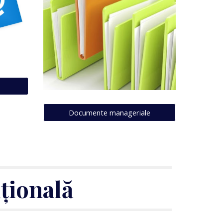
Documente manageriale
uțională