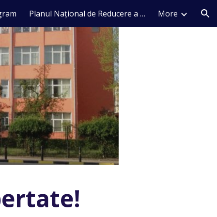
gram
Planul Național de Reducere a Abandonului Școlar
More
ion
bertate!