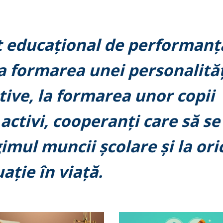
t educațional de performanț
la formarea unei personalităț
ive, la formarea unor copii
 activi, cooperanți care să se
imul muncii școlare și la ori
uație în viață.